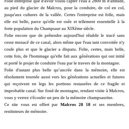
Folle entreprise que d'avoir voulu capter l'eau à 2800 m d'altitude,
au pied du glacier de Malcros, pour la conduire, de col en col,
jusqu'aux cultures de la vallée. Certes l'entreprise est folle, mais
elle est belle, parce qu'elle est osée et tellement essentielle à la
forte population du Champsaur au XIXème siècle.
Folie encore que de prétendre aujourd'hui rétablir le tracé sans
cesse menacé de ce canal, alors même que l'eau tant convoitée n'y
coule plus et que le glacier a disparu. Folie, certes, mais belle,
cette fois, de l'hommage qu'elle fait aux générations qui ont initié
et porté le projet de conduire l'eau par le travers de la montagne.
Folie d'autant plus belle qu’ancrée dans la mémoire, elle est
résolument tournée aussi vers les générations actuelles et futures
qui reçoivent en legs les portions restaurées de ce fragile et
improbable canal. Sur fond de montagne, rendant visite à Malcros,
vous y verrez s'écouler un peu de la mémoire champsaurine.
Ce site vous est offert par
Malcros 28 18
et ses membres,
restituteurs de mémoire.